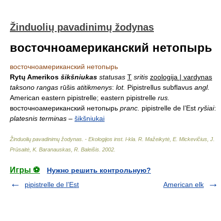
Žinduolių pavadinimų žodynas
восточноамериканский нетопырь
восточноамериканский нетопырь
Rytų Amerikos
šikšniukas
statusas
T
sritis
zoologija | vardynas
taksono rangas
rūšis
atitikmenys
:
lot.
Pipistrellus subflavus
angl.
American eastern pipistrelle; eastern pipistrelle
rus.
восточноамериканский нетопырь
pranc.
pipistrelle de l’Est
ryšiai
:
platesnis terminas
–
šikšniukai
Žinduolių pavadinimų žodynas. - Ekologijos inst. l-kla
.
R. Mažeikytė, E. Mickevičius, J.
Prūsaitė, K. Baranauskas, R. Baleišis
.
2002
.
Игры ⚽
Нужно решить контрольную?
pipistrelle de l’Est
American elk