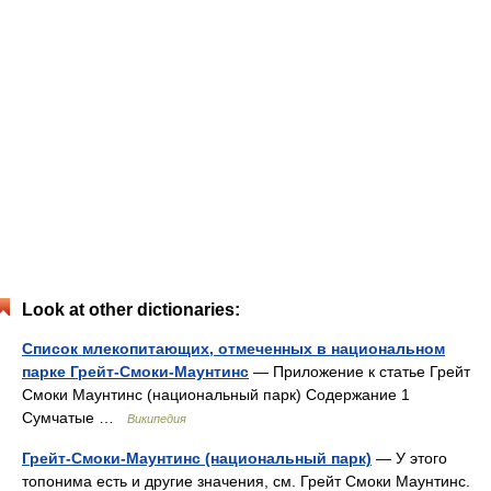
Look at other dictionaries:
Список млекопитающих, отмеченных в национальном
парке Грейт-Смоки-Маунтинс
— Приложение к статье Грейт
Смоки Маунтинс (национальный парк) Содержание 1
Сумчатые …
Википедия
Грейт-Смоки-Маунтинс (национальный парк)
— У этого
топонима есть и другие значения, см. Грейт Смоки Маунтинс.