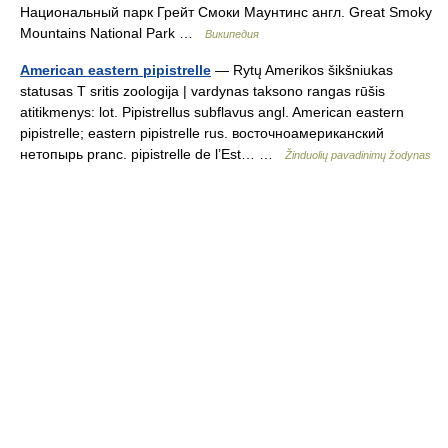
Национальный парк Грейт Смоки Маунтинс англ. Great Smoky
Mountains National Park …
Википедия
American eastern pipistrelle
— Rytų Amerikos šikšniukas
statusas T sritis zoologija | vardynas taksono rangas rūšis
atitikmenys: lot. Pipistrellus subflavus angl. American eastern
pipistrelle; eastern pipistrelle rus. восточноамериканский
нетопырь pranc. pipistrelle de l’Est… …
Žinduolių pavadinimų žodynas