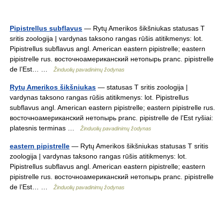
Pipistrellus subflavus
— Rytų Amerikos šikšniukas statusas T
sritis zoologija | vardynas taksono rangas rūšis atitikmenys: lot.
Pipistrellus subflavus angl. American eastern pipistrelle; eastern
pipistrelle rus. восточноамериканский нетопырь pranc. pipistrelle
de l’Est… …
Žinduolių pavadinimų žodynas
Rytų Amerikos šikšniukas
— statusas T sritis zoologija |
vardynas taksono rangas rūšis atitikmenys: lot. Pipistrellus
subflavus angl. American eastern pipistrelle; eastern pipistrelle rus.
восточноамериканский нетопырь pranc. pipistrelle de l’Est ryšiai:
platesnis terminas …
Žinduolių pavadinimų žodynas
eastern pipistrelle
— Rytų Amerikos šikšniukas statusas T sritis
zoologija | vardynas taksono rangas rūšis atitikmenys: lot.
Pipistrellus subflavus angl. American eastern pipistrelle; eastern
pipistrelle rus. восточноамериканский нетопырь pranc. pipistrelle
de l’Est… …
Žinduolių pavadinimų žodynas