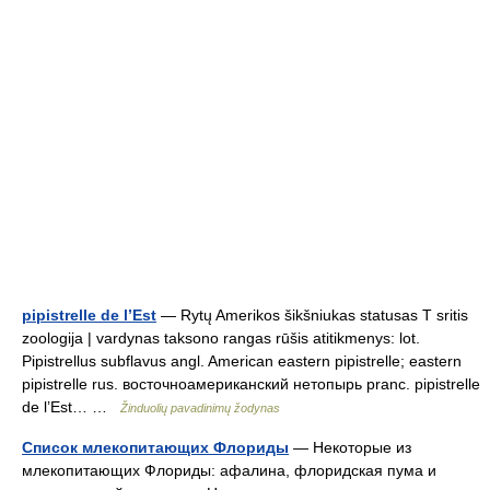
pipistrelle de l’Est
— Rytų Amerikos šikšniukas statusas T sritis
zoologija | vardynas taksono rangas rūšis atitikmenys: lot.
Pipistrellus subflavus angl. American eastern pipistrelle; eastern
pipistrelle rus. восточноамериканский нетопырь pranc. pipistrelle
de l’Est… …
Žinduolių pavadinimų žodynas
Список млекопитающих Флориды
— Некоторые из
млекопитающих Флориды: афалина, флоридская пума и